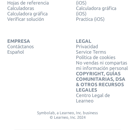
Hojas de referencia
(iOS)
Calculadoras
Calculadora gráfica
Calculadora gráfica
(iOS)
Verificar solución
Practica (iOS)
EMPRESA
LEGAL
Contáctanos
Privacidad
Español
Service Terms
Política de cookies
No vendas ni compartas
mi información personal
COPYRIGHT, GUÍAS
COMUNITARIAS, DSA
& OTROS RECURSOS
LEGALES
Centro Legal de
Learneo
Symbolab, a Learneo, Inc. business
© Learneo, Inc. 2024