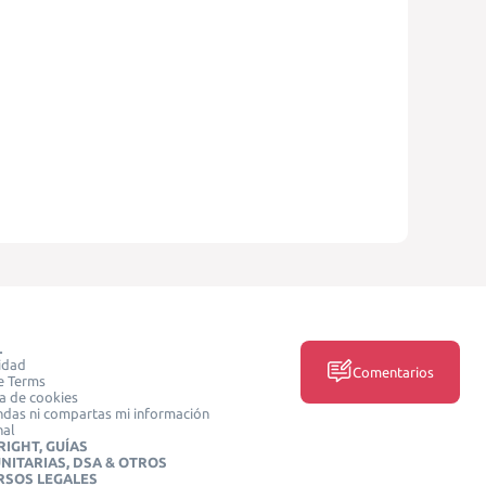
L
idad
Comentarios
e Terms
ca de cookies
das ni compartas mi información
nal
IGHT, GUÍAS
NITARIAS, DSA & OTROS
RSOS LEGALES