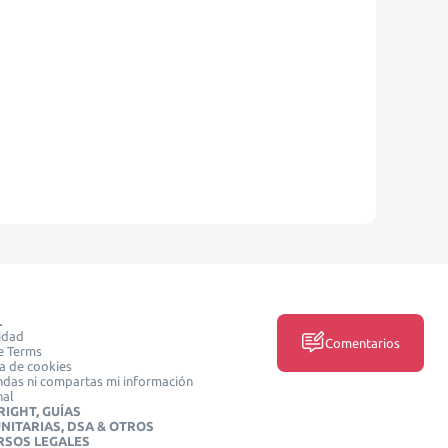
L
idad
Comentarios
e Terms
ca de cookies
das ni compartas mi información
nal
IGHT, GUÍAS
NITARIAS, DSA & OTROS
RSOS LEGALES