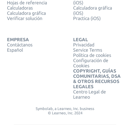
Hojas de referencia
(iOS)
Calculadoras
Calculadora gráfica
Calculadora gráfica
(iOS)
Verificar solución
Practica (iOS)
EMPRESA
LEGAL
Contáctanos
Privacidad
Español
Service Terms
Política de cookies
Configuración de
Cookies
COPYRIGHT, GUÍAS
COMUNITARIAS, DSA
& OTROS RECURSOS
LEGALES
Centro Legal de
Learneo
Symbolab, a Learneo, Inc. business
© Learneo, Inc. 2024