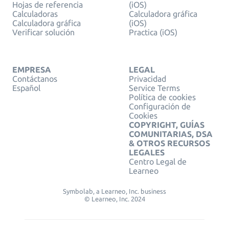
Hojas de referencia
(iOS)
Calculadoras
Calculadora gráfica
Calculadora gráfica
(iOS)
Verificar solución
Practica (iOS)
EMPRESA
LEGAL
Contáctanos
Privacidad
Español
Service Terms
Política de cookies
Configuración de
Cookies
COPYRIGHT, GUÍAS
COMUNITARIAS, DSA
& OTROS RECURSOS
LEGALES
Centro Legal de
Learneo
Symbolab, a Learneo, Inc. business
© Learneo, Inc. 2024