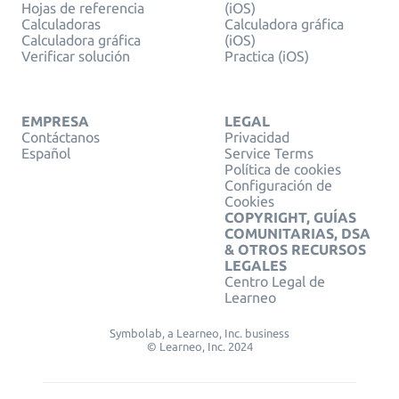
Hojas de referencia
(iOS)
Calculadoras
Calculadora gráfica
Calculadora gráfica
(iOS)
Verificar solución
Practica (iOS)
EMPRESA
LEGAL
Contáctanos
Privacidad
Español
Service Terms
Política de cookies
Configuración de
Cookies
COPYRIGHT, GUÍAS
COMUNITARIAS, DSA
& OTROS RECURSOS
LEGALES
Centro Legal de
Learneo
Symbolab, a Learneo, Inc. business
© Learneo, Inc. 2024