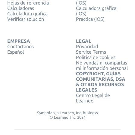
Hojas de referencia
(iOS)
Calculadoras
Calculadora gráfica
Calculadora gráfica
(iOS)
Verificar solución
Practica (iOS)
EMPRESA
LEGAL
Contáctanos
Privacidad
Español
Service Terms
Política de cookies
No vendas ni compartas
mi información personal
COPYRIGHT, GUÍAS
COMUNITARIAS, DSA
& OTROS RECURSOS
LEGALES
Centro Legal de
Learneo
Symbolab, a Learneo, Inc. business
© Learneo, Inc. 2024