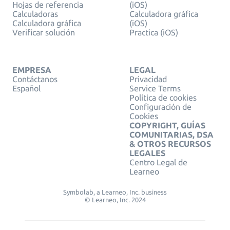
Hojas de referencia
(iOS)
Calculadoras
Calculadora gráfica
Calculadora gráfica
(iOS)
Verificar solución
Practica (iOS)
EMPRESA
LEGAL
Contáctanos
Privacidad
Español
Service Terms
Política de cookies
Configuración de
Cookies
COPYRIGHT, GUÍAS
COMUNITARIAS, DSA
& OTROS RECURSOS
LEGALES
Centro Legal de
Learneo
Symbolab, a Learneo, Inc. business
© Learneo, Inc. 2024