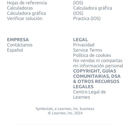
Hojas de referencia
(iOS)
Calculadoras
Calculadora gráfica
Calculadora gráfica
(iOS)
Verificar solución
Practica (iOS)
EMPRESA
LEGAL
Contáctanos
Privacidad
Español
Service Terms
Política de cookies
No vendas ni compartas
mi información personal
COPYRIGHT, GUÍAS
COMUNITARIAS, DSA
& OTROS RECURSOS
LEGALES
Centro Legal de
Learneo
Symbolab, a Learneo, Inc. business
© Learneo, Inc. 2024