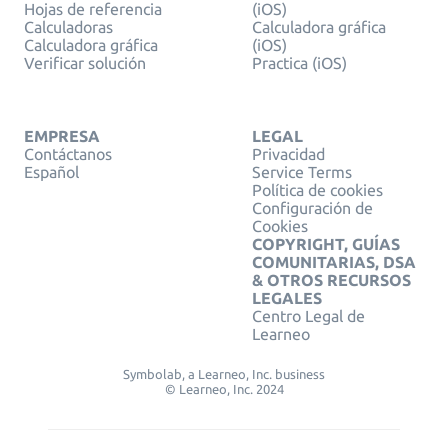
Hojas de referencia
(iOS)
Calculadoras
Calculadora gráfica
Calculadora gráfica
(iOS)
Verificar solución
Practica (iOS)
EMPRESA
LEGAL
Contáctanos
Privacidad
Español
Service Terms
Política de cookies
Configuración de
Cookies
COPYRIGHT, GUÍAS
COMUNITARIAS, DSA
& OTROS RECURSOS
LEGALES
Centro Legal de
Learneo
Symbolab, a Learneo, Inc. business
© Learneo, Inc. 2024