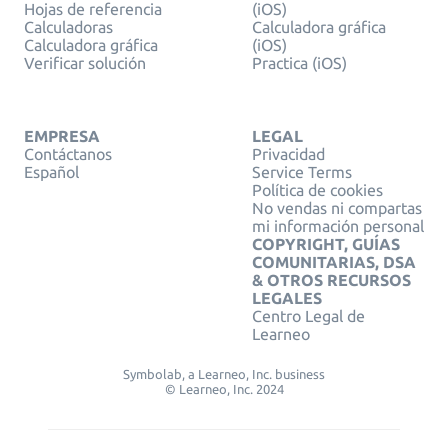
Hojas de referencia
(iOS)
Calculadoras
Calculadora gráfica
Calculadora gráfica
(iOS)
Verificar solución
Practica (iOS)
EMPRESA
LEGAL
Contáctanos
Privacidad
Español
Service Terms
Política de cookies
No vendas ni compartas
mi información personal
COPYRIGHT, GUÍAS
COMUNITARIAS, DSA
& OTROS RECURSOS
LEGALES
Centro Legal de
Learneo
Symbolab, a Learneo, Inc. business
© Learneo, Inc. 2024