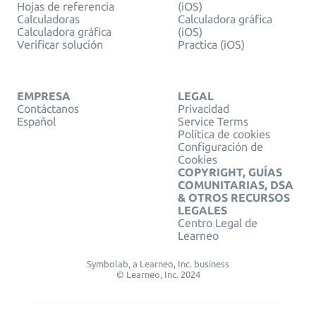
Hojas de referencia
(iOS)
Calculadoras
Calculadora gráfica
Calculadora gráfica
(iOS)
Verificar solución
Practica (iOS)
EMPRESA
LEGAL
Contáctanos
Privacidad
Español
Service Terms
Política de cookies
Configuración de
Cookies
COPYRIGHT, GUÍAS
COMUNITARIAS, DSA
& OTROS RECURSOS
LEGALES
Centro Legal de
Learneo
Symbolab, a Learneo, Inc. business
© Learneo, Inc. 2024