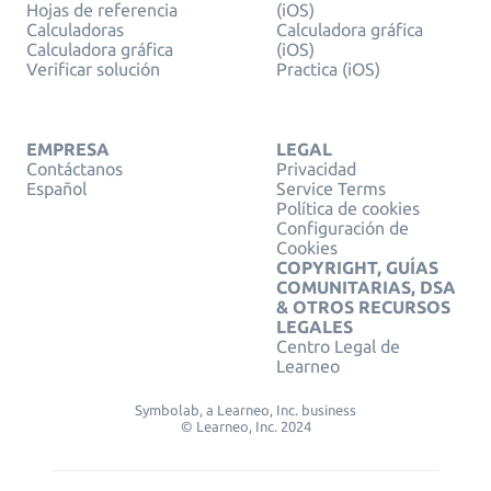
Hojas de referencia
(iOS)
Calculadoras
Calculadora gráfica
Calculadora gráfica
(iOS)
Verificar solución
Practica (iOS)
EMPRESA
LEGAL
Contáctanos
Privacidad
Español
Service Terms
Política de cookies
Configuración de
Cookies
COPYRIGHT, GUÍAS
COMUNITARIAS, DSA
& OTROS RECURSOS
LEGALES
Centro Legal de
Learneo
Symbolab, a Learneo, Inc. business
© Learneo, Inc. 2024