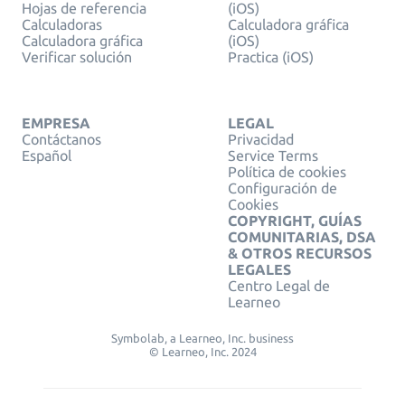
Hojas de referencia
(iOS)
Calculadoras
Calculadora gráfica
Calculadora gráfica
(iOS)
Verificar solución
Practica (iOS)
EMPRESA
LEGAL
Contáctanos
Privacidad
Español
Service Terms
Política de cookies
Configuración de
Cookies
COPYRIGHT, GUÍAS
COMUNITARIAS, DSA
& OTROS RECURSOS
LEGALES
Centro Legal de
Learneo
Symbolab, a Learneo, Inc. business
© Learneo, Inc. 2024