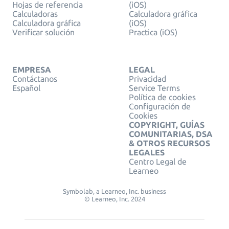
Hojas de referencia
(iOS)
Calculadoras
Calculadora gráfica
Calculadora gráfica
(iOS)
Verificar solución
Practica (iOS)
EMPRESA
LEGAL
Contáctanos
Privacidad
Español
Service Terms
Política de cookies
Configuración de
Cookies
COPYRIGHT, GUÍAS
COMUNITARIAS, DSA
& OTROS RECURSOS
LEGALES
Centro Legal de
Learneo
Symbolab, a Learneo, Inc. business
© Learneo, Inc. 2024