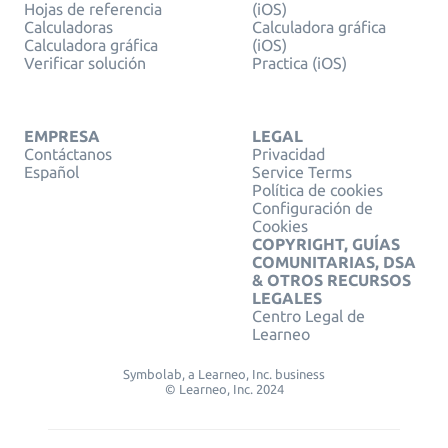
Hojas de referencia
(iOS)
Calculadoras
Calculadora gráfica
Calculadora gráfica
(iOS)
Verificar solución
Practica (iOS)
EMPRESA
LEGAL
Contáctanos
Privacidad
Español
Service Terms
Política de cookies
Configuración de
Cookies
COPYRIGHT, GUÍAS
COMUNITARIAS, DSA
& OTROS RECURSOS
LEGALES
Centro Legal de
Learneo
Symbolab, a Learneo, Inc. business
© Learneo, Inc. 2024