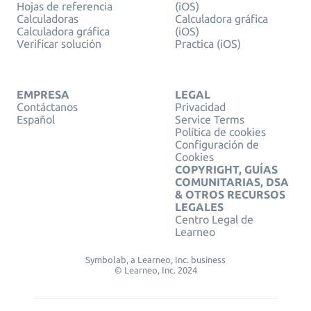
Hojas de referencia
(iOS)
Calculadoras
Calculadora gráfica
Calculadora gráfica
(iOS)
Verificar solución
Practica (iOS)
EMPRESA
LEGAL
Contáctanos
Privacidad
Español
Service Terms
Política de cookies
Configuración de
Cookies
COPYRIGHT, GUÍAS
COMUNITARIAS, DSA
& OTROS RECURSOS
LEGALES
Centro Legal de
Learneo
Symbolab, a Learneo, Inc. business
© Learneo, Inc. 2024