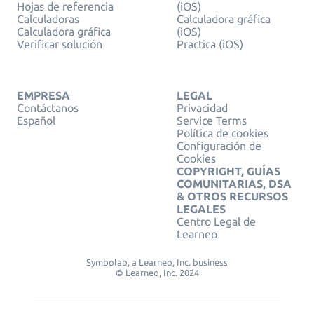
Hojas de referencia
(iOS)
Calculadoras
Calculadora gráfica
Calculadora gráfica
(iOS)
Verificar solución
Practica (iOS)
EMPRESA
LEGAL
Contáctanos
Privacidad
Español
Service Terms
Política de cookies
Configuración de
Cookies
COPYRIGHT, GUÍAS
COMUNITARIAS, DSA
& OTROS RECURSOS
LEGALES
Centro Legal de
Learneo
Symbolab, a Learneo, Inc. business
© Learneo, Inc. 2024