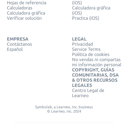
Hojas de referencia
(iOS)
Calculadoras
Calculadora gráfica
Calculadora gráfica
(iOS)
Verificar solución
Practica (iOS)
EMPRESA
LEGAL
Contáctanos
Privacidad
Español
Service Terms
Política de cookies
No vendas ni compartas
mi información personal
COPYRIGHT, GUÍAS
COMUNITARIAS, DSA
& OTROS RECURSOS
LEGALES
Centro Legal de
Learneo
Symbolab, a Learneo, Inc. business
© Learneo, Inc. 2024