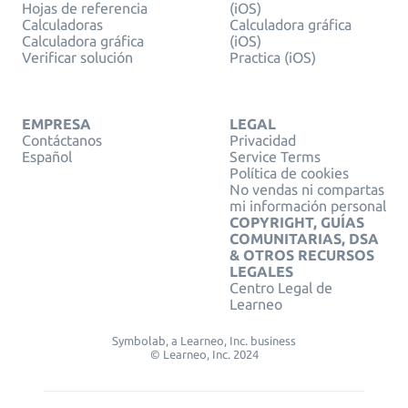
Hojas de referencia
(iOS)
Calculadoras
Calculadora gráfica
Calculadora gráfica
(iOS)
Verificar solución
Practica (iOS)
EMPRESA
LEGAL
Contáctanos
Privacidad
Español
Service Terms
Política de cookies
No vendas ni compartas
mi información personal
COPYRIGHT, GUÍAS
COMUNITARIAS, DSA
& OTROS RECURSOS
LEGALES
Centro Legal de
Learneo
Symbolab, a Learneo, Inc. business
© Learneo, Inc. 2024