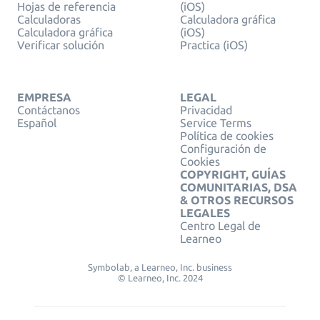
Hojas de referencia
(iOS)
Calculadoras
Calculadora gráfica
Calculadora gráfica
(iOS)
Verificar solución
Practica (iOS)
EMPRESA
LEGAL
Contáctanos
Privacidad
Español
Service Terms
Política de cookies
Configuración de
Cookies
COPYRIGHT, GUÍAS
COMUNITARIAS, DSA
& OTROS RECURSOS
LEGALES
Centro Legal de
Learneo
Symbolab, a Learneo, Inc. business
© Learneo, Inc. 2024