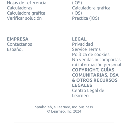
Hojas de referencia
(iOS)
Calculadoras
Calculadora gráfica
Calculadora gráfica
(iOS)
Verificar solución
Practica (iOS)
EMPRESA
LEGAL
Contáctanos
Privacidad
Español
Service Terms
Política de cookies
No vendas ni compartas
mi información personal
COPYRIGHT, GUÍAS
COMUNITARIAS, DSA
& OTROS RECURSOS
LEGALES
Centro Legal de
Learneo
Symbolab, a Learneo, Inc. business
© Learneo, Inc. 2024