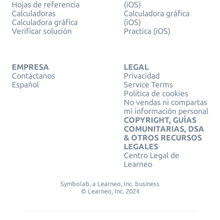
Hojas de referencia
(iOS)
Calculadoras
Calculadora gráfica
Calculadora gráfica
(iOS)
Verificar solución
Practica (iOS)
EMPRESA
LEGAL
Contáctanos
Privacidad
Español
Service Terms
Política de cookies
No vendas ni compartas
mi información personal
COPYRIGHT, GUÍAS
COMUNITARIAS, DSA
& OTROS RECURSOS
LEGALES
Centro Legal de
Learneo
Symbolab, a Learneo, Inc. business
© Learneo, Inc. 2024