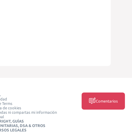
L
idad
Comentarios
e Terms
ca de cookies
das ni compartas mi información
nal
IGHT, GUÍAS
NITARIAS, DSA & OTROS
RSOS LEGALES