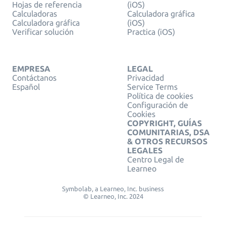
Hojas de referencia
(iOS)
Calculadoras
Calculadora gráfica
Calculadora gráfica
(iOS)
Verificar solución
Practica (iOS)
EMPRESA
LEGAL
Contáctanos
Privacidad
Español
Service Terms
Política de cookies
Configuración de
Cookies
COPYRIGHT, GUÍAS
COMUNITARIAS, DSA
& OTROS RECURSOS
LEGALES
Centro Legal de
Learneo
Symbolab, a Learneo, Inc. business
© Learneo, Inc. 2024