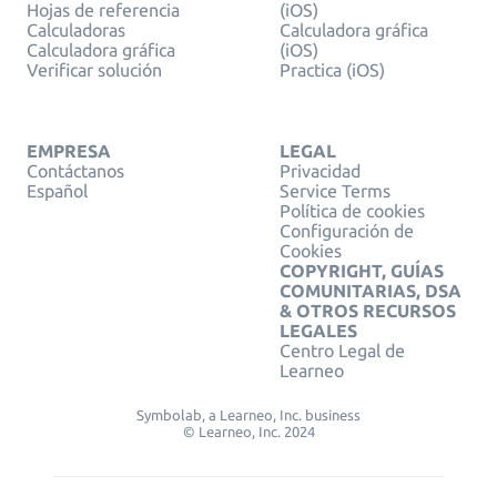
Hojas de referencia
(iOS)
Calculadoras
Calculadora gráfica
Calculadora gráfica
(iOS)
Verificar solución
Practica (iOS)
EMPRESA
LEGAL
Contáctanos
Privacidad
Español
Service Terms
Política de cookies
Configuración de
Cookies
COPYRIGHT, GUÍAS
COMUNITARIAS, DSA
& OTROS RECURSOS
LEGALES
Centro Legal de
Learneo
Symbolab, a Learneo, Inc. business
© Learneo, Inc. 2024