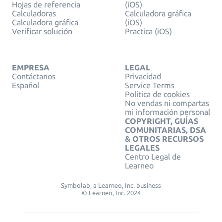
Hojas de referencia
(iOS)
Calculadoras
Calculadora gráfica
Calculadora gráfica
(iOS)
Verificar solución
Practica (iOS)
EMPRESA
LEGAL
Contáctanos
Privacidad
Español
Service Terms
Política de cookies
No vendas ni compartas
mi información personal
COPYRIGHT, GUÍAS
COMUNITARIAS, DSA
& OTROS RECURSOS
LEGALES
Centro Legal de
Learneo
Symbolab, a Learneo, Inc. business
© Learneo, Inc. 2024