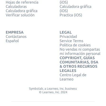
Hojas de referencia
(iOS)
Calculadoras
Calculadora gráfica
Calculadora gráfica
(iOS)
Verificar solución
Practica (iOS)
EMPRESA
LEGAL
Contáctanos
Privacidad
Español
Service Terms
Política de cookies
No vendas ni compartas
mi información personal
COPYRIGHT, GUÍAS
COMUNITARIAS, DSA
& OTROS RECURSOS
LEGALES
Centro Legal de
Learneo
Symbolab, a Learneo, Inc. business
© Learneo, Inc. 2024