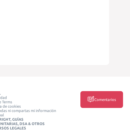
L
idad
Comentarios
e Terms
ca de cookies
das ni compartas mi información
nal
IGHT, GUÍAS
NITARIAS, DSA & OTROS
RSOS LEGALES