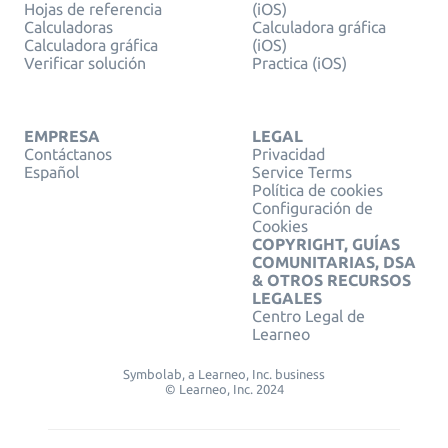
Hojas de referencia
(iOS)
Calculadoras
Calculadora gráfica
Calculadora gráfica
(iOS)
Verificar solución
Practica (iOS)
EMPRESA
LEGAL
Contáctanos
Privacidad
Español
Service Terms
Política de cookies
Configuración de
Cookies
COPYRIGHT, GUÍAS
COMUNITARIAS, DSA
& OTROS RECURSOS
LEGALES
Centro Legal de
Learneo
Symbolab, a Learneo, Inc. business
© Learneo, Inc. 2024