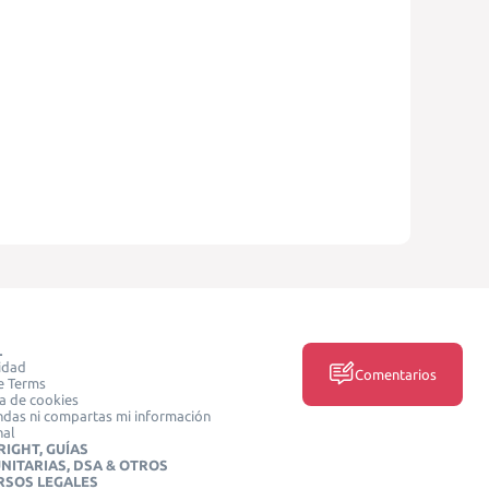
L
idad
Comentarios
e Terms
ca de cookies
das ni compartas mi información
nal
IGHT, GUÍAS
NITARIAS, DSA & OTROS
RSOS LEGALES