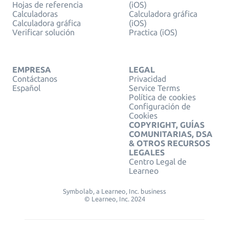
Hojas de referencia
(iOS)
Calculadoras
Calculadora gráfica
Calculadora gráfica
(iOS)
Verificar solución
Practica (iOS)
EMPRESA
LEGAL
Contáctanos
Privacidad
Español
Service Terms
Política de cookies
Configuración de
Cookies
COPYRIGHT, GUÍAS
COMUNITARIAS, DSA
& OTROS RECURSOS
LEGALES
Centro Legal de
Learneo
Symbolab, a Learneo, Inc. business
© Learneo, Inc. 2024