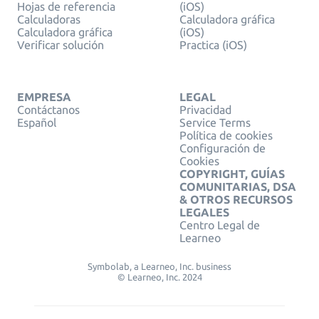
Hojas de referencia
(iOS)
Calculadoras
Calculadora gráfica
Calculadora gráfica
(iOS)
Verificar solución
Practica (iOS)
EMPRESA
LEGAL
Contáctanos
Privacidad
Español
Service Terms
Política de cookies
Configuración de
Cookies
COPYRIGHT, GUÍAS
COMUNITARIAS, DSA
& OTROS RECURSOS
LEGALES
Centro Legal de
Learneo
Symbolab, a Learneo, Inc. business
© Learneo, Inc. 2024