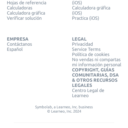
Hojas de referencia
(iOS)
Calculadoras
Calculadora gráfica
Calculadora gráfica
(iOS)
Verificar solución
Practica (iOS)
EMPRESA
LEGAL
Contáctanos
Privacidad
Español
Service Terms
Política de cookies
No vendas ni compartas
mi información personal
COPYRIGHT, GUÍAS
COMUNITARIAS, DSA
& OTROS RECURSOS
LEGALES
Centro Legal de
Learneo
Symbolab, a Learneo, Inc. business
© Learneo, Inc. 2024