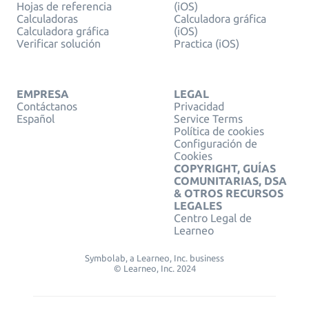
Hojas de referencia
(iOS)
Calculadoras
Calculadora gráfica
Calculadora gráfica
(iOS)
Verificar solución
Practica (iOS)
EMPRESA
LEGAL
Contáctanos
Privacidad
Español
Service Terms
Política de cookies
Configuración de
Cookies
COPYRIGHT, GUÍAS
COMUNITARIAS, DSA
& OTROS RECURSOS
LEGALES
Centro Legal de
Learneo
Symbolab, a Learneo, Inc. business
© Learneo, Inc. 2024