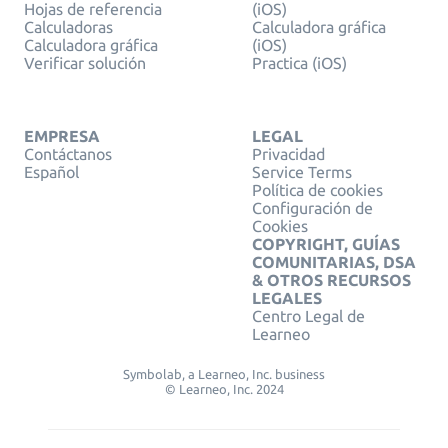
Hojas de referencia
(iOS)
Calculadoras
Calculadora gráfica
Calculadora gráfica
(iOS)
Verificar solución
Practica (iOS)
EMPRESA
LEGAL
Contáctanos
Privacidad
Español
Service Terms
Política de cookies
Configuración de
Cookies
COPYRIGHT, GUÍAS
COMUNITARIAS, DSA
& OTROS RECURSOS
LEGALES
Centro Legal de
Learneo
Symbolab, a Learneo, Inc. business
© Learneo, Inc. 2024