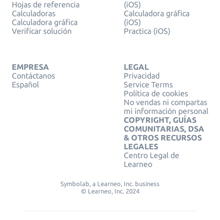
Hojas de referencia
(iOS)
Calculadoras
Calculadora gráfica
Calculadora gráfica
(iOS)
Verificar solución
Practica (iOS)
EMPRESA
LEGAL
Contáctanos
Privacidad
Español
Service Terms
Política de cookies
No vendas ni compartas
mi información personal
COPYRIGHT, GUÍAS
COMUNITARIAS, DSA
& OTROS RECURSOS
LEGALES
Centro Legal de
Learneo
Symbolab, a Learneo, Inc. business
© Learneo, Inc. 2024