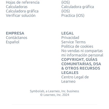
Hojas de referencia
(iOS)
Calculadoras
Calculadora gráfica
Calculadora gráfica
(iOS)
Verificar solución
Practica (iOS)
EMPRESA
LEGAL
Contáctanos
Privacidad
Español
Service Terms
Política de cookies
No vendas ni compartas
mi información personal
COPYRIGHT, GUÍAS
COMUNITARIAS, DSA
& OTROS RECURSOS
LEGALES
Centro Legal de
Learneo
Symbolab, a Learneo, Inc. business
© Learneo, Inc. 2024