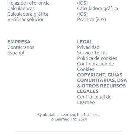
Hojas de referencia
(iOS)
Calculadoras
Calculadora gráfica
Calculadora gráfica
(iOS)
Verificar solución
Practica (iOS)
EMPRESA
LEGAL
Contáctanos
Privacidad
Español
Service Terms
Política de cookies
Configuración de
Cookies
COPYRIGHT, GUÍAS
COMUNITARIAS, DSA
& OTROS RECURSOS
LEGALES
Centro Legal de
Learneo
Symbolab, a Learneo, Inc. business
© Learneo, Inc. 2024