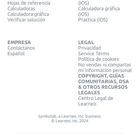
Hojas de referencia
(iOS)
Calculadoras
Calculadora gráfica
Calculadora gráfica
(iOS)
Verificar solución
Practica (iOS)
EMPRESA
LEGAL
Contáctanos
Privacidad
Español
Service Terms
Política de cookies
No vendas ni compartas
mi información personal
COPYRIGHT, GUÍAS
COMUNITARIAS, DSA
& OTROS RECURSOS
LEGALES
Centro Legal de
Learneo
Symbolab, a Learneo, Inc. business
© Learneo, Inc. 2024