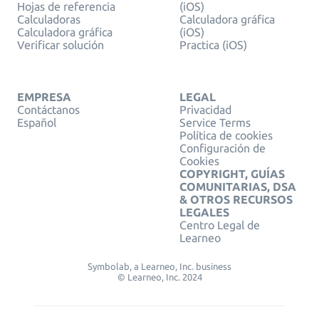
Hojas de referencia
(iOS)
Calculadoras
Calculadora gráfica
Calculadora gráfica
(iOS)
Verificar solución
Practica (iOS)
EMPRESA
LEGAL
Contáctanos
Privacidad
Español
Service Terms
Política de cookies
Configuración de
Cookies
COPYRIGHT, GUÍAS
COMUNITARIAS, DSA
& OTROS RECURSOS
LEGALES
Centro Legal de
Learneo
Symbolab, a Learneo, Inc. business
© Learneo, Inc. 2024