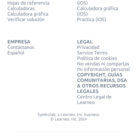
Hojas de referencia
(iOS)
Calculadoras
Calculadora gráfica
Calculadora gráfica
(iOS)
Verificar solución
Practica (iOS)
EMPRESA
LEGAL
Contáctanos
Privacidad
Español
Service Terms
Política de cookies
No vendas ni compartas
mi información personal
COPYRIGHT, GUÍAS
COMUNITARIAS, DSA
& OTROS RECURSOS
LEGALES
Centro Legal de
Learneo
Symbolab, a Learneo, Inc. business
© Learneo, Inc. 2024