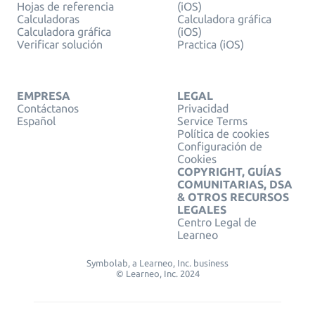
Hojas de referencia
(iOS)
Calculadoras
Calculadora gráfica
Calculadora gráfica
(iOS)
Verificar solución
Practica (iOS)
EMPRESA
LEGAL
Contáctanos
Privacidad
Español
Service Terms
Política de cookies
Configuración de
Cookies
COPYRIGHT, GUÍAS
COMUNITARIAS, DSA
& OTROS RECURSOS
LEGALES
Centro Legal de
Learneo
Symbolab, a Learneo, Inc. business
© Learneo, Inc. 2024