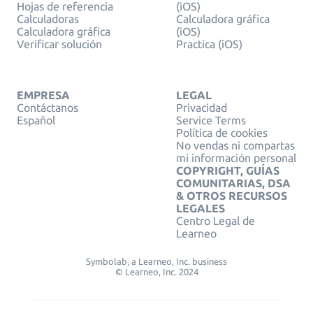
Hojas de referencia
(iOS)
Calculadoras
Calculadora gráfica
Calculadora gráfica
(iOS)
Verificar solución
Practica (iOS)
EMPRESA
LEGAL
Contáctanos
Privacidad
Español
Service Terms
Política de cookies
No vendas ni compartas
mi información personal
COPYRIGHT, GUÍAS
COMUNITARIAS, DSA
& OTROS RECURSOS
LEGALES
Centro Legal de
Learneo
Symbolab, a Learneo, Inc. business
© Learneo, Inc. 2024