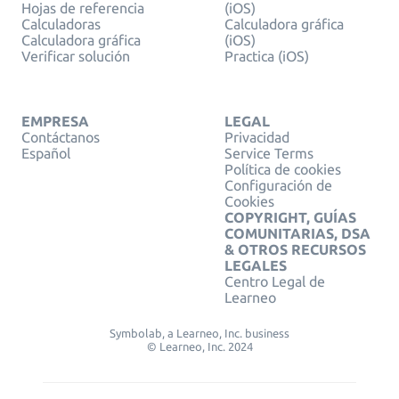
Hojas de referencia
(iOS)
Calculadoras
Calculadora gráfica
Calculadora gráfica
(iOS)
Verificar solución
Practica (iOS)
EMPRESA
LEGAL
Contáctanos
Privacidad
Español
Service Terms
Política de cookies
Configuración de
Cookies
COPYRIGHT, GUÍAS
COMUNITARIAS, DSA
& OTROS RECURSOS
LEGALES
Centro Legal de
Learneo
Symbolab, a Learneo, Inc. business
© Learneo, Inc. 2024