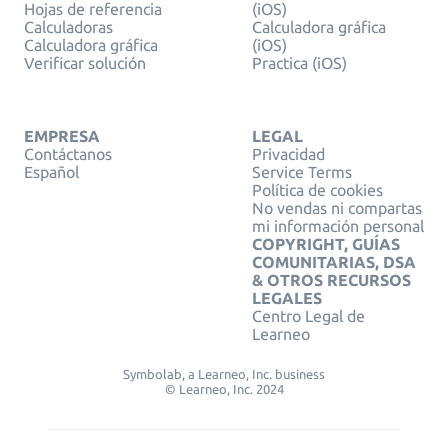
Hojas de referencia
(iOS)
Calculadoras
Calculadora gráfica
Calculadora gráfica
(iOS)
Verificar solución
Practica (iOS)
EMPRESA
LEGAL
Contáctanos
Privacidad
Español
Service Terms
Política de cookies
No vendas ni compartas
mi información personal
COPYRIGHT, GUÍAS
COMUNITARIAS, DSA
& OTROS RECURSOS
LEGALES
Centro Legal de
Learneo
Symbolab, a Learneo, Inc. business
© Learneo, Inc. 2024