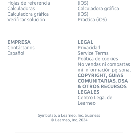
Hojas de referencia
(iOS)
Calculadoras
Calculadora gráfica
Calculadora gráfica
(iOS)
Verificar solución
Practica (iOS)
EMPRESA
LEGAL
Contáctanos
Privacidad
Español
Service Terms
Política de cookies
No vendas ni compartas
mi información personal
COPYRIGHT, GUÍAS
COMUNITARIAS, DSA
& OTROS RECURSOS
LEGALES
Centro Legal de
Learneo
Symbolab, a Learneo, Inc. business
© Learneo, Inc. 2024