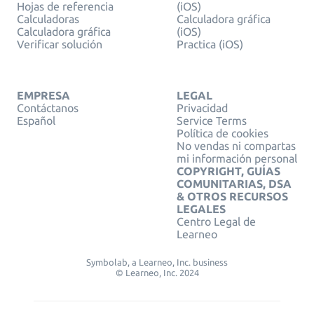
Hojas de referencia
(iOS)
Calculadoras
Calculadora gráfica
Calculadora gráfica
(iOS)
Verificar solución
Practica (iOS)
EMPRESA
LEGAL
Contáctanos
Privacidad
Español
Service Terms
Política de cookies
No vendas ni compartas
mi información personal
COPYRIGHT, GUÍAS
COMUNITARIAS, DSA
& OTROS RECURSOS
LEGALES
Centro Legal de
Learneo
Symbolab, a Learneo, Inc. business
© Learneo, Inc. 2024