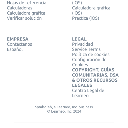
Hojas de referencia
(iOS)
Calculadoras
Calculadora gráfica
Calculadora gráfica
(iOS)
Verificar solución
Practica (iOS)
EMPRESA
LEGAL
Contáctanos
Privacidad
Español
Service Terms
Política de cookies
Configuración de
Cookies
COPYRIGHT, GUÍAS
COMUNITARIAS, DSA
& OTROS RECURSOS
LEGALES
Centro Legal de
Learneo
Symbolab, a Learneo, Inc. business
© Learneo, Inc. 2024