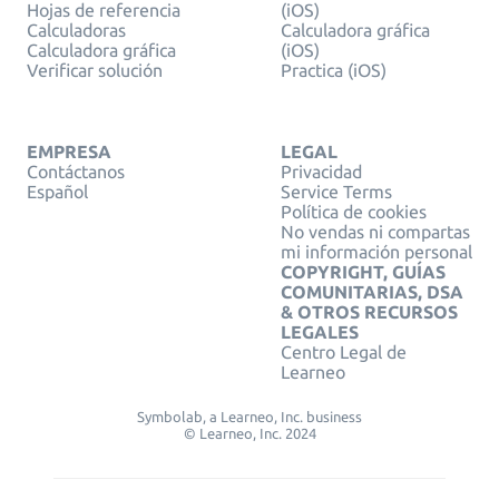
Hojas de referencia
(iOS)
Calculadoras
Calculadora gráfica
Calculadora gráfica
(iOS)
Verificar solución
Practica (iOS)
EMPRESA
LEGAL
Contáctanos
Privacidad
Español
Service Terms
Política de cookies
No vendas ni compartas
mi información personal
COPYRIGHT, GUÍAS
COMUNITARIAS, DSA
& OTROS RECURSOS
LEGALES
Centro Legal de
Learneo
Symbolab, a Learneo, Inc. business
© Learneo, Inc. 2024